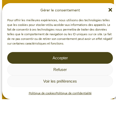
Gérer le consentement
Pour offrir les meilleures expériences, nous utilisons des technologies telles
que les cookies pour stocker et/ou accéder aux informations des appareils. Le
fait de consentir à ces technologies nous permettra de traiter des données
Résolaine
telles que le comportement de navigation ou les ID uniques sur ce site. Le fait
de ne pas consentir ou de retirer son consentement peut avoir un effet négatif
BP5 – 23500 FELLETIN
sur certaines caractéristiques et fonctions.
06 25 26 55 27
Accepter
Restons
Refuser
en contact !
Voir les préférences
Nous contacter
Politique de cookies
Politique de confidentialité